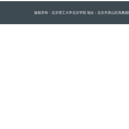
版权所有：北京理工大学北京学院 地址：北京市房山区高教园区北京理工大学至善园